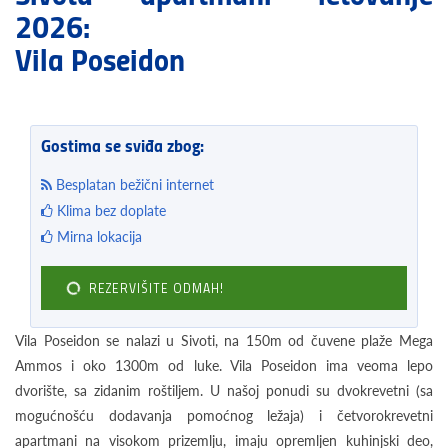
2026:
Vila Poseidon
Gostima se sviđa zbog:
Besplatan bežični internet
Klima bez doplate
Mirna lokacija
REZERVIŠITE ODMAH!
Vila Poseidon se nalazi u Sivoti, na 150m od čuvene plaže Mega
Ammos i oko 1300m od luke. Vila Poseidon ima veoma lepo
dvorište, sa zidanim roštiljem. U našoj ponudi su dvokrevetni (sa
mogućnošću dodavanja pomoćnog ležaja) i četvorokrevetni
apartmani na visokom prizemlju, imaju opremljen kuhinjski deo,