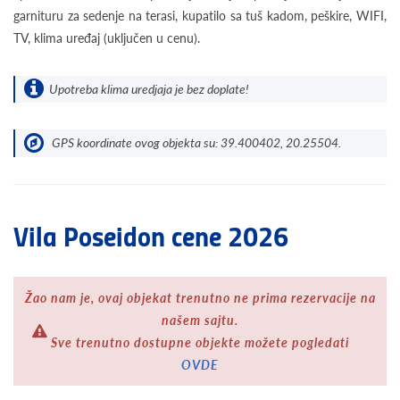
garnituru za sedenje na terasi, kupatilo sa tuš kadom, peškire, WIFI,
TV, klima uređaj (uključen u cenu).
Upotreba klima uredjaja je bez doplate!
GPS koordinate ovog objekta su: 39.400402, 20.25504.
Vila Poseidon cene 2026
Žao nam je, ovaj objekat trenutno ne prima rezervacije na
našem sajtu.
Sve trenutno dostupne objekte možete pogledati
OVDE