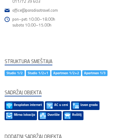
011/72 39 603
office@paradisotravel.com
pon–pet: 10.00–18.00h
subota 10.00–15.00h
STRUKTURA SMEŠTAJA
Studio 1/2
Studio 1/2+1
Apartman 1/2+2
Apartman 1/3
SADRŽAJ OBJEKTA
Besplatan internet
AC u ceni
Izvan grada
Mirna lokacija
Dvorište
Roštilj
DODATNI SADRŽAJ OBJEKTA