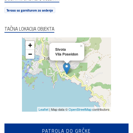
Terasa sa garniturom za sedenje
TAČNA LOKACIJA OBJEKTA
+
×
Sivota
−
Vila Poseidon
Leaflet
| Map data ©
OpenStreetMap
contributors
PATROLA DO GRČKE