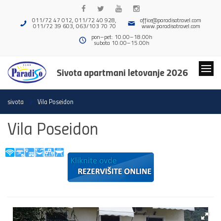
011/72 47 012, 011/72 40 928,
office@paradisotravel.com
011/72 39 603, 063/103 70 70
www.paradisotravel.com
pon–pet: 10.00–18.00h
subota 10.00–15.00h
Sivota apartmani letovanje 2026
sivota
Vila Poseidon
Vila Poseidon