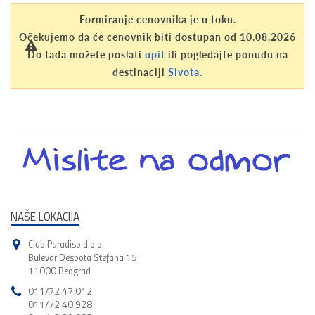
Formiranje cenovnika je u toku.
Očekujemo da će cenovnik biti dostupan od 10.08.2026
Do tada možete poslati
upit
ili pogledajte ponudu na
destinaciji
Sivota.
NAŠE LOKACIJA
Club Paradiso d.o.o.
Bulevar Despota Stefana 15
11000 Beograd
011/72 47 012
011/72 40 928